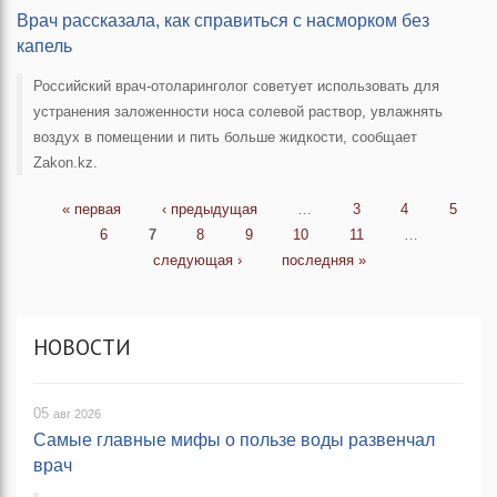
Врач рассказала, как справиться с насморком без
капель
Российский врач-отоларинголог советует использовать для
устранения заложенности носа солевой раствор, увлажнять
воздух в помещении и пить больше жидкости, сообщает
Zakon.kz.
СТРАНИЦЫ
« первая
‹ предыдущая
…
3
4
5
6
7
8
9
10
11
…
следующая ›
последняя »
НОВОСТИ
05
авг 2026
Самые главные мифы о пользе воды развенчал
врач