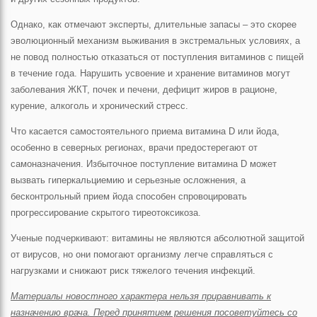
Однако, как отмечают эксперты, длительные запасы – это скорее
эволюционный механизм выживания в экстремальных условиях, а
не повод полностью отказаться от поступления витаминов с пищей
в течение года. Нарушить усвоение и хранение витаминов могут
заболевания ЖКТ, почек и печени, дефицит жиров в рационе,
курение, алкоголь и хронический стресс.
Что касается самостоятельного приема витамина D или йода,
особенно в северных регионах, врачи предостерегают от
самоназначения. Избыточное поступление витамина D может
вызвать гиперкальциемию и серьезные осложнения, а
бесконтрольный прием йода способен спровоцировать
прогрессирование скрытого тиреотоксикоза.
Ученые подчеркивают: витамины не являются абсолютной защитой
от вирусов, но они помогают организму легче справляться с
нагрузками и снижают риск тяжелого течения инфекций.
Материалы новостного характера нельзя приравнивать к
назначению врача. Перед принятием решения посоветуйтесь со